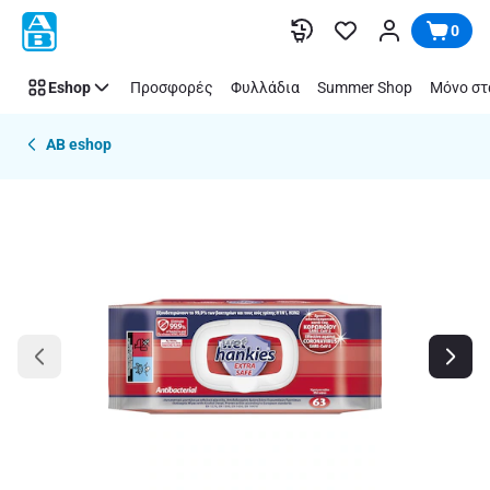
Παράλειψη
0
Eshop
Προσφορές
Φυλλάδια
Summer Shop
Μόνο στ
AB eshop