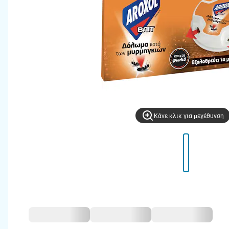
Kάνε κλικ για μεγέθυνση