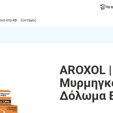
Τα 
νο στα ΑΒ
Συνταγές
AROXOL |
Μυρμηγκ
Δόλωμα B