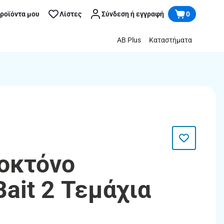
προϊόντα μου
Λίστες
Σύνδεση ή εγγραφή
0
AB Plus
Καταστήματα
οκτόνο
ait 2 Τεμάχια