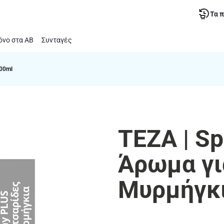
Τα 
νο στα ΑΒ
Συνταγές
00ml
TEZA | S
Άρωμα γι
Μυρμήγκ