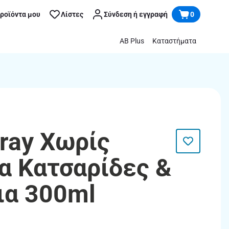
προϊόντα μου
Λίστες
Σύνδεση ή εγγραφή
0
AB Plus
Καταστήματα
pray Χωρίς
α Κατσαρίδες &
ια 300ml