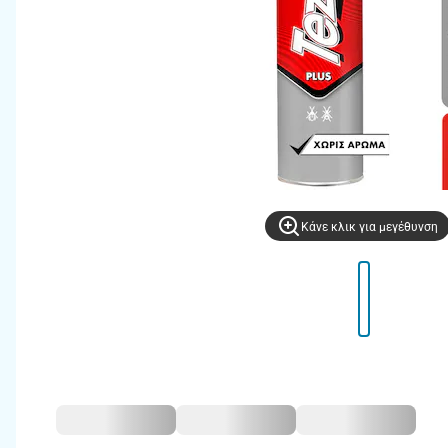
Kάνε κλικ για μεγέθυνση