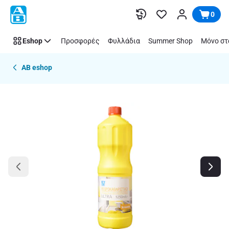
Παράλειψη
0
Eshop
Προσφορές
Φυλλάδια
Summer Shop
Μόνο στ
AB eshop