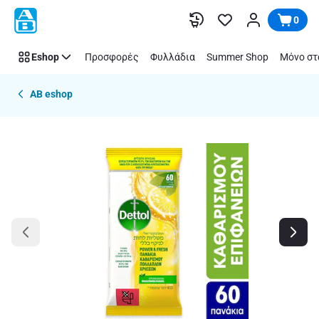
Παράλειψη
0
Eshop
Προσφορές
Φυλλάδια
Summer Shop
Μόνο στ
AB eshop