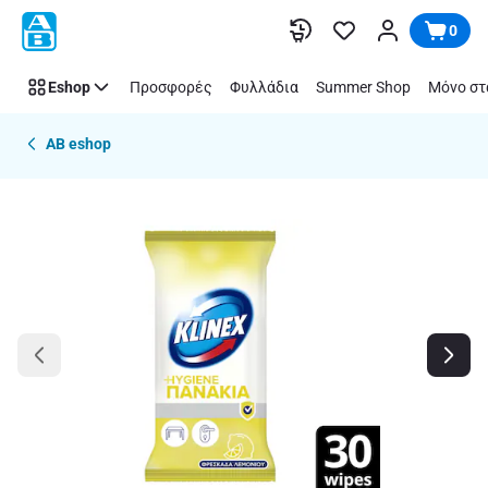
Παράλειψη
0
Eshop
Προσφορές
Φυλλάδια
Summer Shop
Μόνο στ
AB eshop