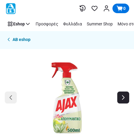
Παράλειψη
0
Eshop
Προσφορές
Φυλλάδια
Summer Shop
Μόνο στ
AB eshop