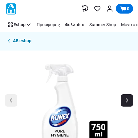
Παράλειψη
0
Eshop
Προσφορές
Φυλλάδια
Summer Shop
Μόνο στ
AB eshop