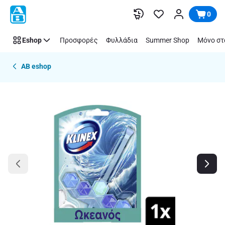
Παράλειψη
0
Eshop
Προσφορές
Φυλλάδια
Summer Shop
Μόνο στ
AB eshop