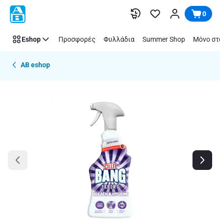
Παράλειψη
0
Eshop
Προσφορές
Φυλλάδια
Summer Shop
Μόνο στ
AB eshop