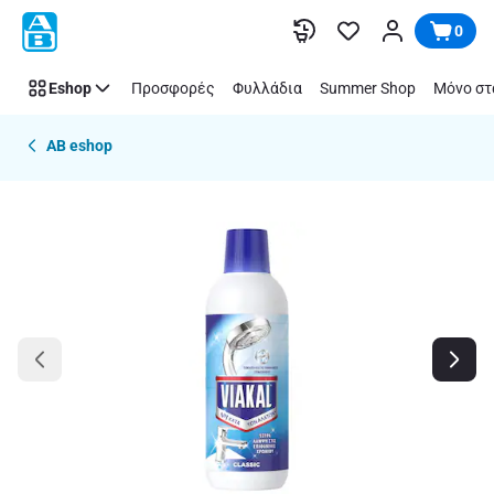
Παράλειψη
0
Eshop
Προσφορές
Φυλλάδια
Summer Shop
Μόνο στ
AB eshop