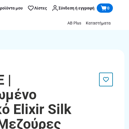
προϊόντα μου
Λίστες
Σύνδεση ή εγγραφή
0
AB Plus
Καταστήματα
 |
ωμένο
 Elixir Silk
Μεζούρες