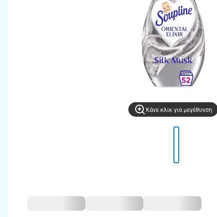
Kάνε κλικ για μεγέθυνση