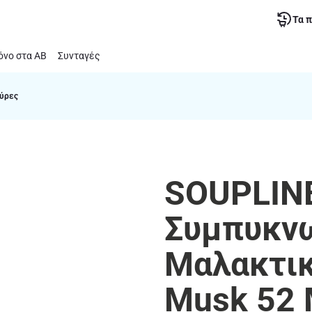
Τα 
νο στα ΑΒ
Συνταγές
ούρες
SOUPLINE
Συμπυκν
Μαλακτικό
Musk 52 