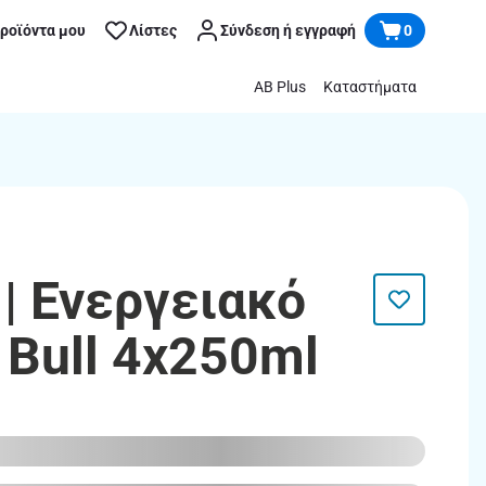
προϊόντα μου
Λίστες
Σύνδεση ή εγγραφή
0
AB Plus
Καταστήματα
| Ενεργειακό
 Bull 4x250ml