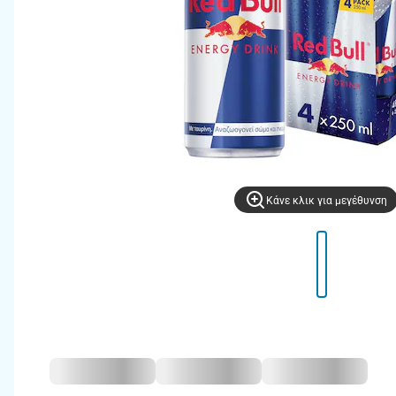
Kάνε κλικ για μεγέθυνση