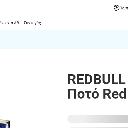
Τα 
νο στα ΑΒ
Συνταγές
REDBULL 
Ποτό Red