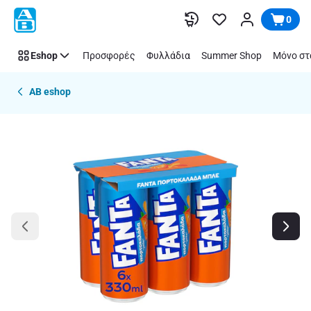
Παράλειψη
0
Eshop
Προσφορές
Φυλλάδια
Summer Shop
Μόνο στ
AB eshop