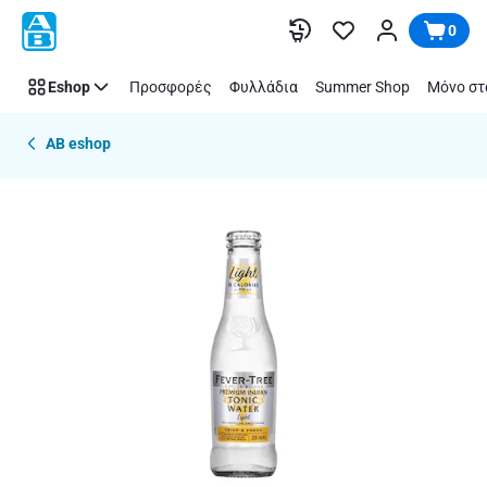
Παράλειψη
0
Eshop
Προσφορές
Φυλλάδια
Summer Shop
Μόνο στ
AB eshop