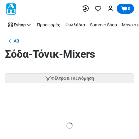
Παράλειψη
0
Eshop
Προσφορές
Φυλλάδια
Summer Shop
Μόνο στ
AB
Σόδα-Τόνικ-Mixers
Φίλτρα & Ταξινόμηση