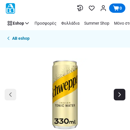
Παράλειψη
0
Eshop
Προσφορές
Φυλλάδια
Summer Shop
Μόνο στ
AB eshop