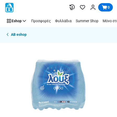
Παράλειψη
0
Eshop
Προσφορές
Φυλλάδια
Summer Shop
Μόνο στ
AB eshop