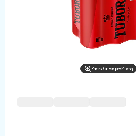
Kάνε κλικ για μεγέθυνση