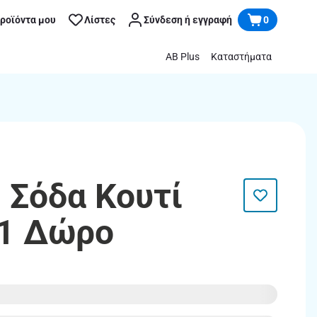
προϊόντα μου
Λίστες
Σύνδεση ή εγγραφή
0
AB Plus
Καταστήματα
 Σόδα Κουτί
+1 Δώρο