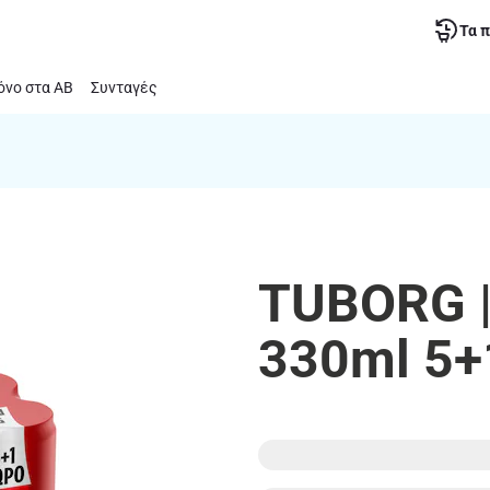
Τα 
νο στα ΑΒ
Συνταγές
TUBORG |
330ml 5