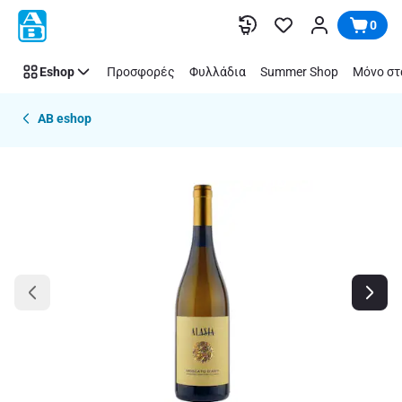
Παράλειψη
0
Eshop
Προσφορές
Φυλλάδια
Summer Shop
Μόνο στ
AB eshop