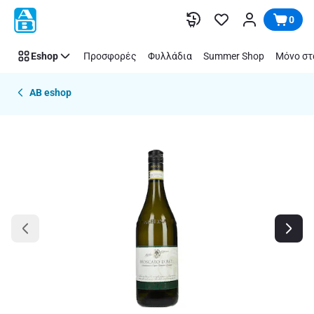
Παράλειψη
0
Eshop
Προσφορές
Φυλλάδια
Summer Shop
Μόνο στ
AB eshop