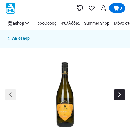
Παράλειψη
0
Eshop
Προσφορές
Φυλλάδια
Summer Shop
Μόνο στ
AB eshop