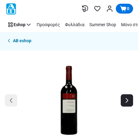
Παράλειψη
0
Eshop
Προσφορές
Φυλλάδια
Summer Shop
Μόνο στ
AB eshop