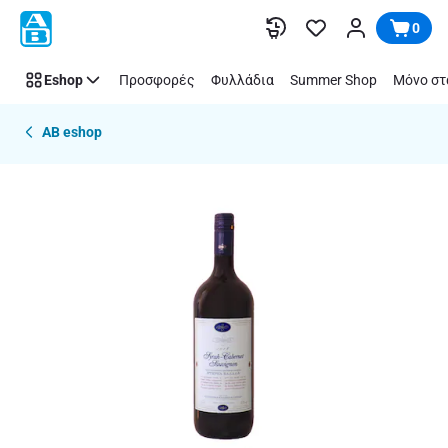
Παράλειψη
0
Eshop
Προσφορές
Φυλλάδια
Summer Shop
Μόνο στ
AB eshop