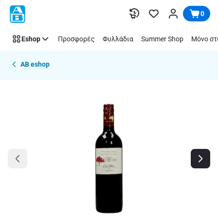
Παράλειψη
0
Eshop
Προσφορές
Φυλλάδια
Summer Shop
Μόνο στ
AB eshop