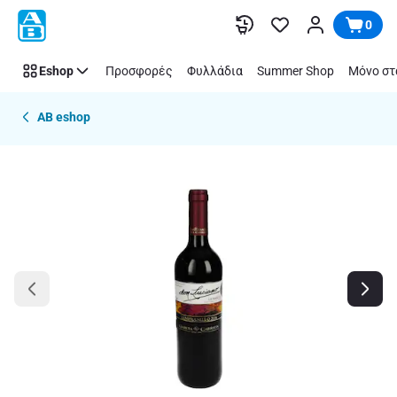
Παράλειψη
0
Eshop
Προσφορές
Φυλλάδια
Summer Shop
Μόνο στ
AB eshop