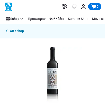
Παράλειψη
0
Eshop
Προσφορές
Φυλλάδια
Summer Shop
Μόνο στ
AB eshop