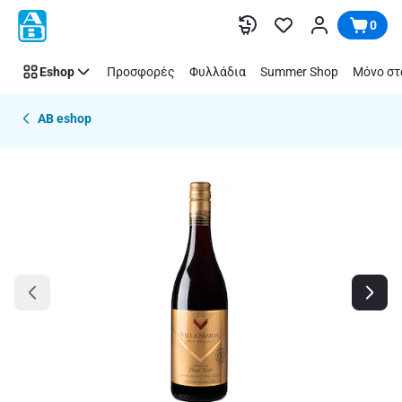
Παράλειψη
0
Eshop
Προσφορές
Φυλλάδια
Summer Shop
Μόνο στ
AB eshop