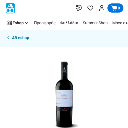
Παράλειψη
0
Eshop
Προσφορές
Φυλλάδια
Summer Shop
Μόνο στ
AB eshop