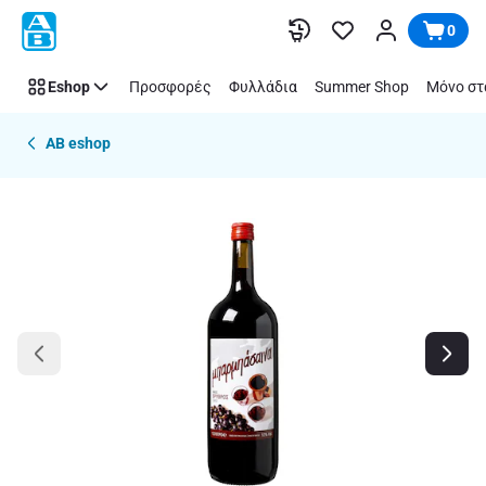
Παράλειψη
0
Eshop
Προσφορές
Φυλλάδια
Summer Shop
Μόνο στ
AB eshop