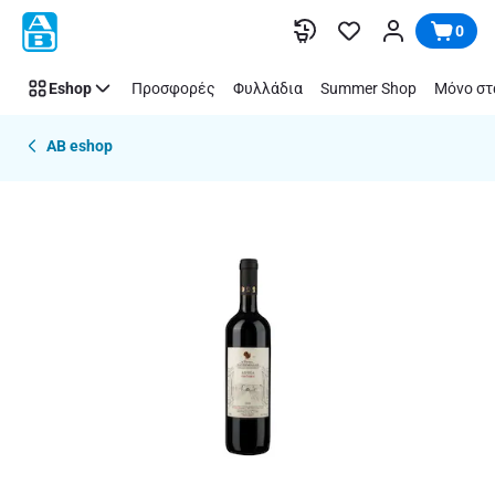
Παράλειψη
0
Eshop
Προσφορές
Φυλλάδια
Summer Shop
Μόνο στ
AB eshop