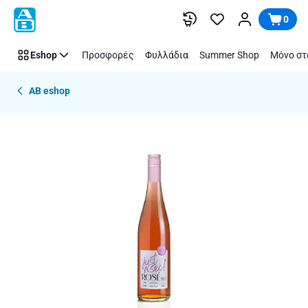
Παράλειψη
0
Eshop
Προσφορές
Φυλλάδια
Summer Shop
Μόνο στ
AB eshop