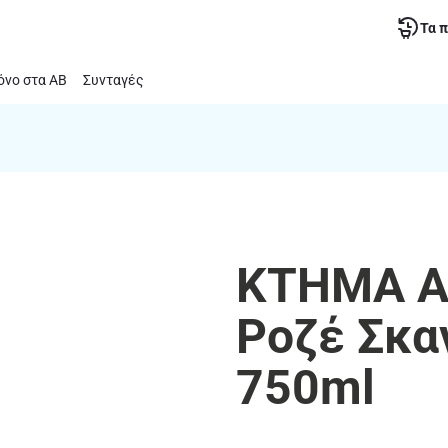
Τα 
νο στα ΑΒ
Συνταγές
ΚΤΗΜΑ ΑΛ
Ροζέ Σκα
750ml