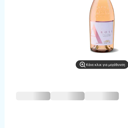
Kάνε κλικ για μεγέθυνση