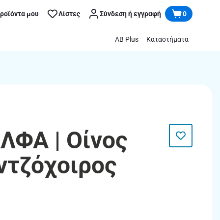
προϊόντα μου
Λίστες
Σύνδεση ή εγγραφή
0
AB Plus
Καταστήματα
ΦΑ | Οίνος
ντζόχοιρος