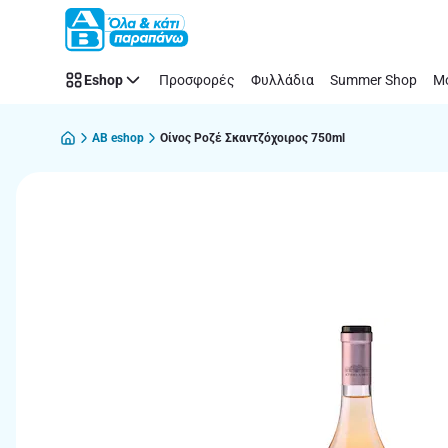
Παράλειψη
Eshop
Προσφορές
Φυλλάδια
Summer Shop
Μό
AB eshop
Οίνος Ροζέ Σκαντζόχοιρος 750ml