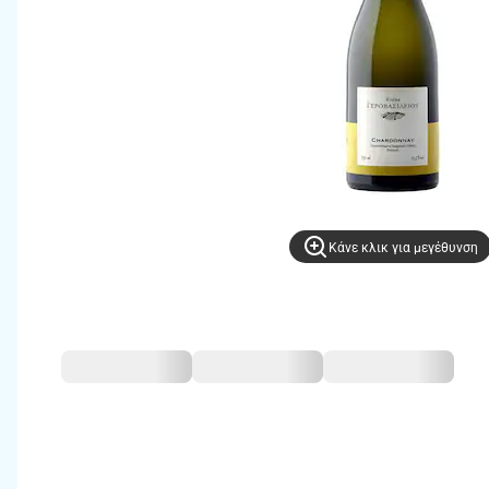
Kάνε κλικ για μεγέθυνση