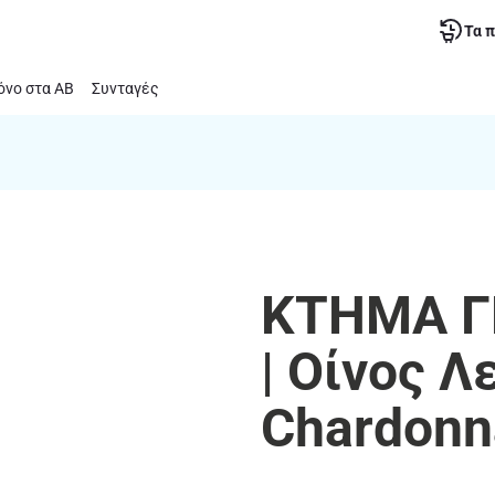
Τα 
νο στα ΑΒ
Συνταγές
ΚΤΗΜΑ Γ
| Οίνος Λ
Chardonn