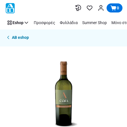
Παράλειψη
0
Eshop
Προσφορές
Φυλλάδια
Summer Shop
Μόνο στ
AB eshop