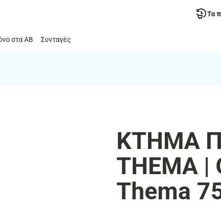
Τα 
νο στα ΑΒ
Συνταγές
ΚΤΗΜΑ Π
ΤΗΕΜΑ | 
Thema 7