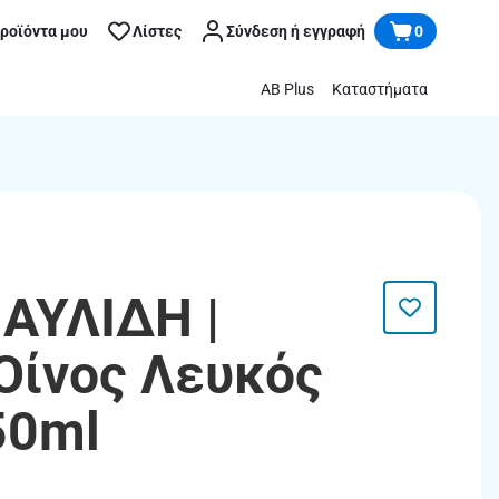
προϊόντα μου
Λίστες
Σύνδεση ή εγγραφή
0
AB Plus
Καταστήματα
ΑΥΛΙΔΗ |
Οίνος Λευκός
50ml