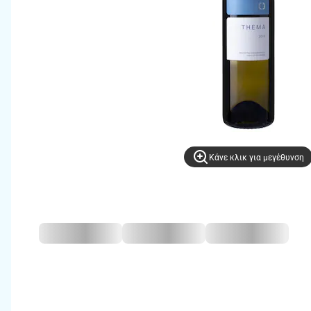
Kάνε κλικ για μεγέθυνση