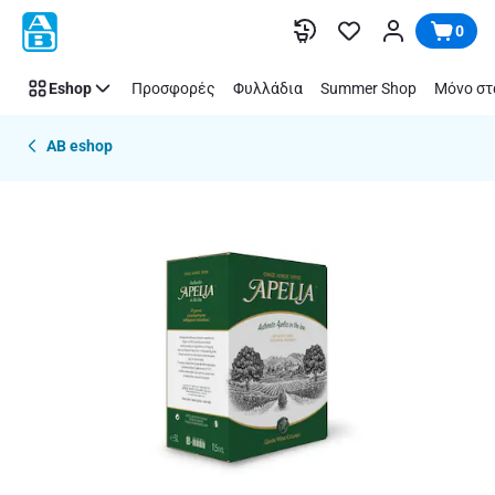
Παράλειψη
0
Eshop
Προσφορές
Φυλλάδια
Summer Shop
Μόνο στ
AB eshop