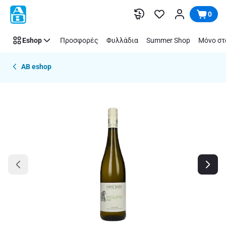
Παράλειψη
0
Eshop
Προσφορές
Φυλλάδια
Summer Shop
Μόνο στ
AB eshop