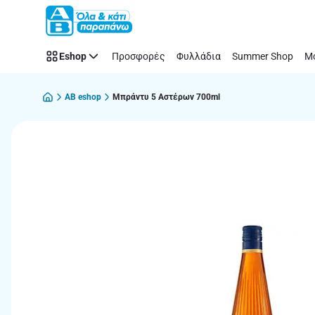
Παράλειψη
Eshop
Προσφορές
Φυλλάδια
Summer Shop
Μό
AB eshop
Μπράντυ 5 Αστέρων 700ml