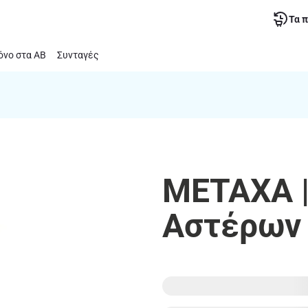
Τα 
νο στα ΑΒ
Συνταγές
METAXA |
Αστέρων