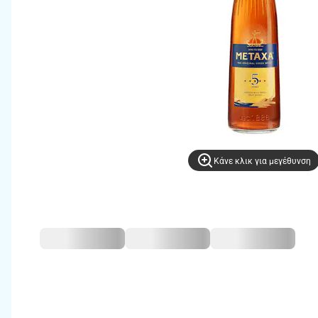
Kάνε κλικ για μεγέθυνση