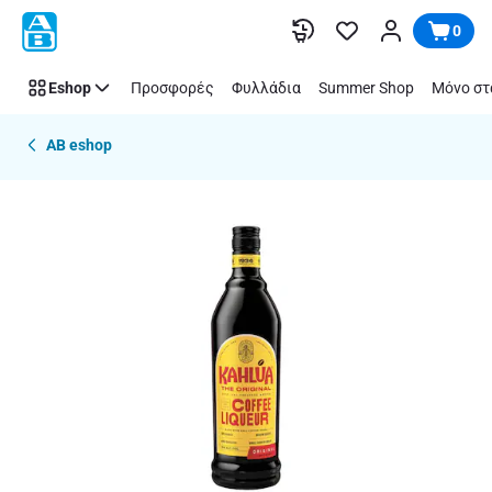
Παράλειψη
0
Eshop
Προσφορές
Φυλλάδια
Summer Shop
Μόνο στ
AB eshop