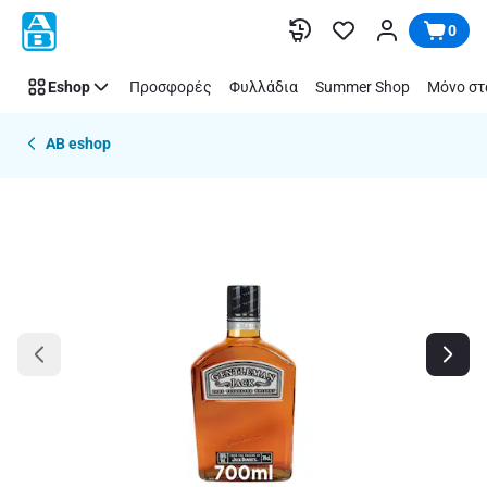
Παράλειψη
0
Eshop
Προσφορές
Φυλλάδια
Summer Shop
Μόνο στ
AB eshop