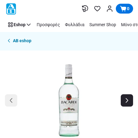
Παράλειψη
0
Eshop
Προσφορές
Φυλλάδια
Summer Shop
Μόνο στ
AB eshop