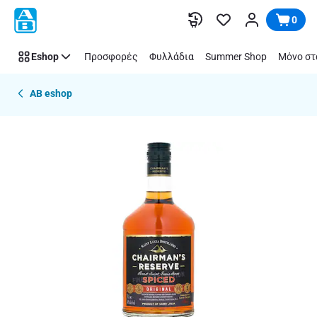
Παράλειψη
0
Eshop
Προσφορές
Φυλλάδια
Summer Shop
Μόνο στ
AB eshop