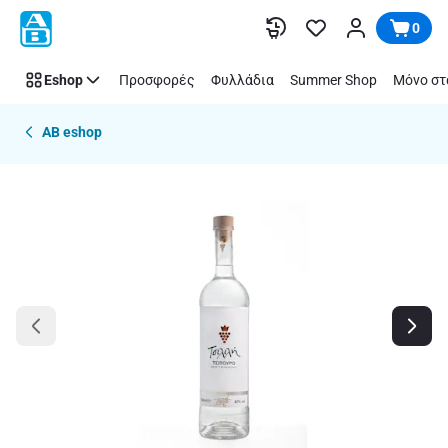
Παράλειψη
0
Eshop
Προσφορές
Φυλλάδια
Summer Shop
Μόνο στ
AB eshop