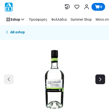
Παράλειψη
0
Eshop
Προσφορές
Φυλλάδια
Summer Shop
Μόνο στ
AB eshop