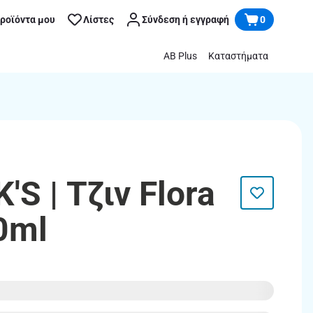
προϊόντα μου
Λίστες
Σύνδεση ή εγγραφή
0
AB Plus
Καταστήματα
S | Τζιν Flora
0ml