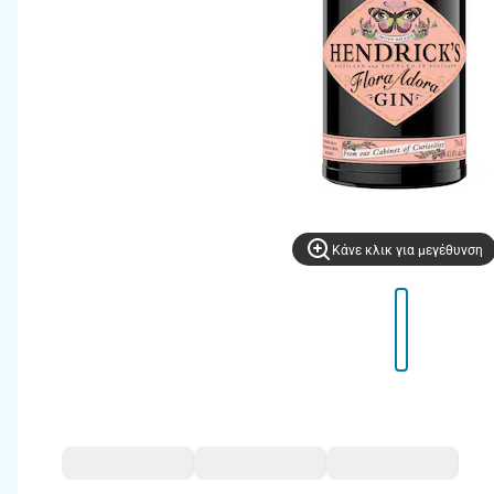
Kάνε κλικ για μεγέθυνση