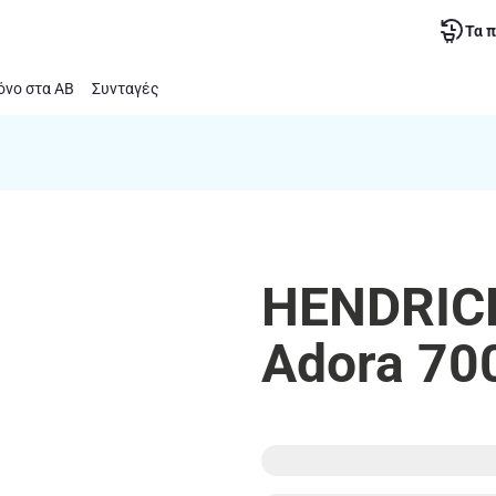
Τα 
νο στα ΑΒ
Συνταγές
HENDRICK'
Adora 70