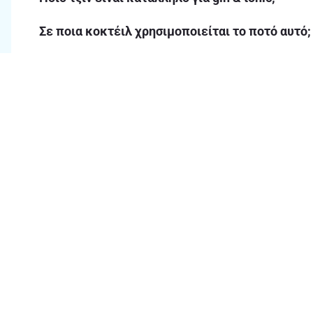
Σε ποια κοκτέιλ χρησιμοποιείται το ποτό αυτό;
Ποιες μάρκες θα βρω στα ΑΒ;
Υπάρχει τζιν χωρίς αλκοόλ στα ΑΒ;
Τι άλλα ποτά θα βρω στα ΑΒ;
Γιατί να αγοράσω τζιν από το ΑΒ Eshop;
Θα βρω προσφορές σε τζιν στο ΑΒ Eshop;
Chat & Συχνές ερωτήσεις
Ο
Ώρες λειτουργίας Chat 8.00πμ -
9.00μμ