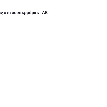
ας στα σουπερμάρκετ ΑΒ;
είου;
υς;
δεν πίνουν αλκοόλ;
ηρούς καρπούς από το ΑΒ Eshop;
δηγός AB eshop
Καταστήματα