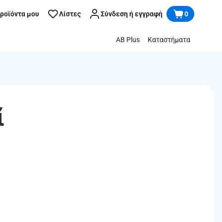
προϊόντα μου
Λίστες
Σύνδεση ή εγγραφή
0
AB Plus
Καταστήματα
ί