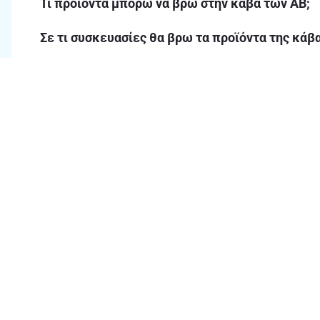
Τι προϊόντα μπορώ να βρω στην κάβα των ΑΒ;
Σε τι συσκευασίες θα βρω τα προϊόντα της κάβ
Διατηρούνται τα προϊόντα της κάβας εκτός ψυγ
Τι να αγοράσω για μια βραδιά στο σπίτι με φίλο
Τι επιλογές μπορώ να έχω στο σπίτι για όσους 
Γιατί να αγοράσω ποτά, αναψυκτικά, νερά και ξ
Θα βρω προσφορές στην κάβα στο ΑΒ Eshop;
Chat & Συχνές ερωτήσεις
Ο
Ώρες λειτουργίας Chat 8.00πμ -
9.00μμ