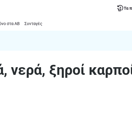
Τα 
νο στα ΑΒ
Συνταγές
, νερά, ξηροί καρπο