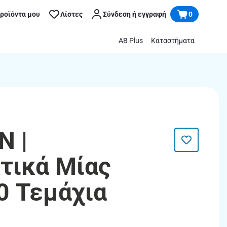
προϊόντα μου
Λίστες
Σύνδεση ή εγγραφή
0
AB Plus
Καταστήματα
N |
τικά Μίας
0 Τεμάχια