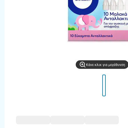
Kάνε κλικ για μεγέθυνση