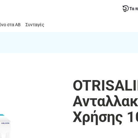
Τα 
νο στα ΑΒ
Συνταγές
OTRISALI
Ανταλλακ
Χρήσης 1