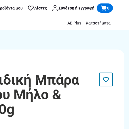
προϊόντα μου
Λίστες
Σύνδεση ή εγγραφή
0
AB Plus
Καταστήματα
αιδική Μπάρα
ου Μήλο &
20g