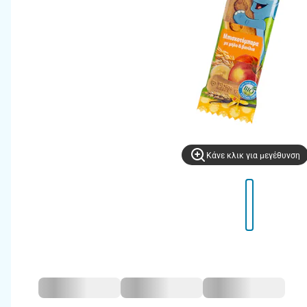
Kάνε κλικ για μεγέθυνση