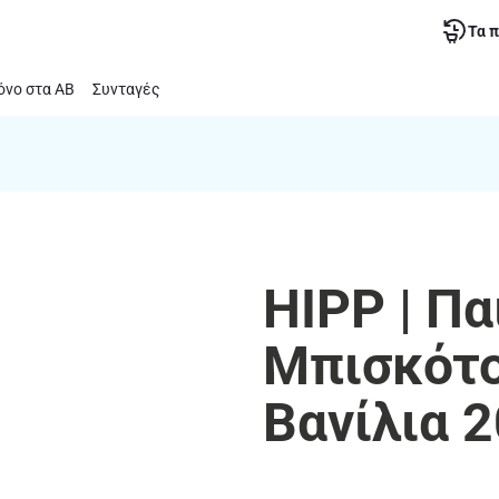
Τα 
νο στα ΑΒ
Συνταγές
HIPP | Π
Μπισκότ
Βανίλια 